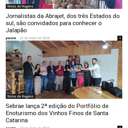
Notas de Viagens
Jornalistas da Abrajet, dos três Estados do
sul, são convidados para conhecer o
Jalapão
pauta
-
23 de maio de 2024
0
Notas de Viagens
Sebrae lança 2ª edição do Portfólio de
Enoturismo dos Vinhos Finos de Santa
Catarina
pauta
-
17 de maio de 2024
0