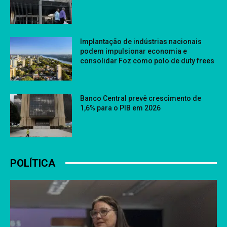
Implantação de indústrias nacionais
podem impulsionar economia e
consolidar Foz como polo de duty frees
Banco Central prevê crescimento de
1,6% para o PIB em 2026
POLÍTICA