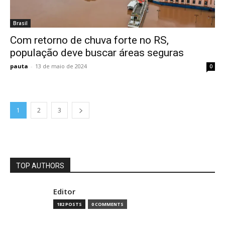
Brasil
Com retorno de chuva forte no RS,
população deve buscar áreas seguras
pauta
-
13 de maio de 2024
0
1
2
3
TOP AUTHORS
Editor
182 POSTS
0 COMMENTS