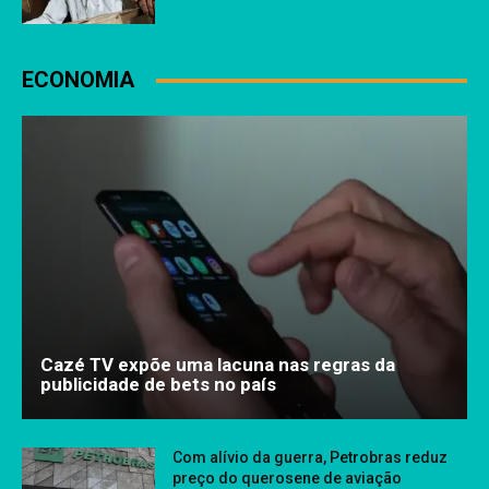
ECONOMIA
Cazé TV expõe uma lacuna nas regras da
publicidade de bets no país
Com alívio da guerra, Petrobras reduz
preço do querosene de aviação