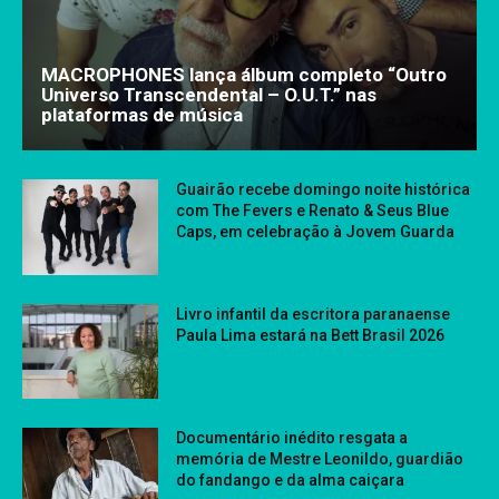
MACROPHONES lança álbum completo “Outro
Universo Transcendental – O.U.T.” nas
plataformas de música
Guairão recebe domingo noite histórica
com The Fevers e Renato & Seus Blue
Caps, em celebração à Jovem Guarda
Livro infantil da escritora paranaense
Paula Lima estará na Bett Brasil 2026
Documentário inédito resgata a
memória de Mestre Leonildo, guardião
do fandango e da alma caiçara