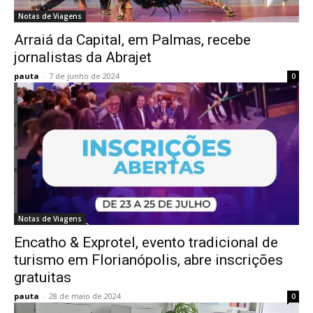
Notas de Viagens
Arraiá da Capital, em Palmas, recebe
jornalistas da Abrajet
pauta
-
7 de junho de 2024
0
Notas de Viagens
Encatho & Exprotel, evento tradicional de
turismo em Florianópolis, abre inscrições
gratuitas
pauta
-
28 de maio de 2024
0