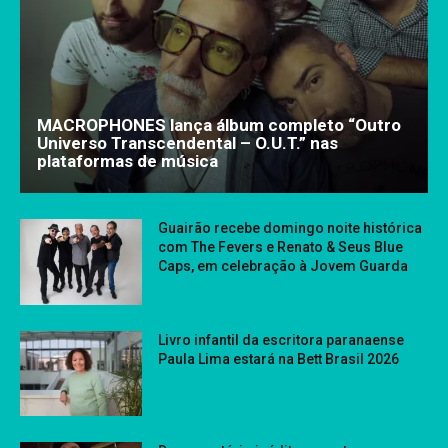
MACROPHONES lança álbum completo “Outro
Universo Transcendental – O.U.T.” nas
plataformas de música
Guairão recebe domingo noite histórica
com The Fevers e Renato & Seus Blue
Caps, em celebração à Jovem Guarda
Livro infantil da escritora paranaense
Paula Lima estará na Bett Brasil 2026