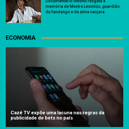
Documentário inédito resgata a
memória de Mestre Leonildo, guardião
do fandango e da alma caiçara
ECONOMIA
Cazé TV expõe uma lacuna nas regras da
publicidade de bets no país