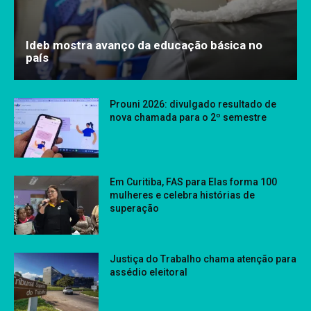
Ideb mostra avanço da educação básica no
país
Prouni 2026: divulgado resultado de
nova chamada para o 2º semestre
Em Curitiba, FAS para Elas forma 100
mulheres e celebra histórias de
superação
Justiça do Trabalho chama atenção para
assédio eleitoral