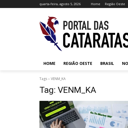
quarta-feira, agosto 5, 2026
Home
Região Oeste
HOME
REGIÃO OESTE
BRASIL
NO
Tags
VENM_KA
Tag:
VENM_KA