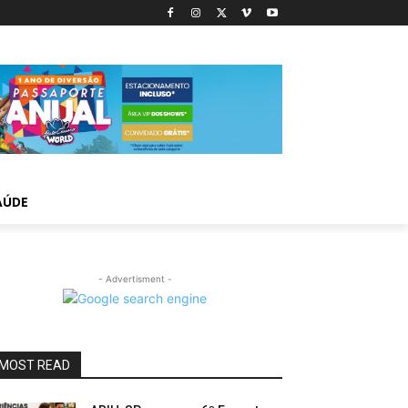
AÚDE
- Advertisment -
MOST READ