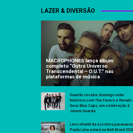
LAZER & DIVERSÃO
MACROPHONES lança álbum
completo “Outro Universo
Transcendental – O.U.T.” nas
plataformas de música
Guairão recebe domingo noite
histórica com The Fevers e Renato
Seus Blue Caps, em celebração à
Jovem Guarda
Livro infantil da escritora paranaen
Paula Lima estará na Bett Brasil 202