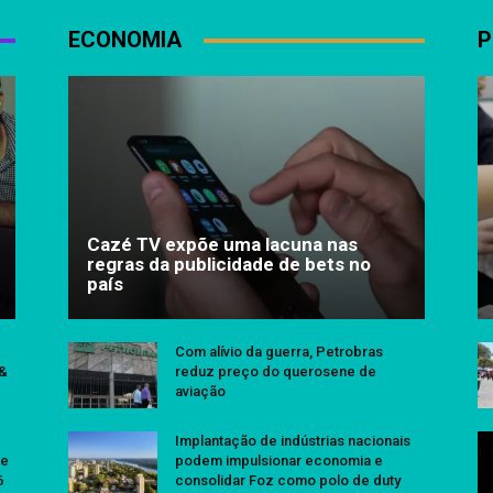
ECONOMIA
P
Cazé TV expõe uma lacuna nas
regras da publicidade de bets no
país
Com alívio da guerra, Petrobras
 &
reduz preço do querosene de
aviação
Implantação de indústrias nacionais
se
podem impulsionar economia e
6
consolidar Foz como polo de duty