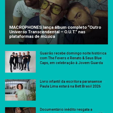
MACROPHONES lança álbum completo “Outro
Universo Transcendental – O.U.T.” nas
plataformas de música
Guairão recebe domingo noite histórica
com The Fevers e Renato & Seus Blue
Caps, em celebração à Jovem Guarda
Livro infantil da escritora paranaense
Paula Lima estará na Bett Brasil 2026
Documentário inédito resgata a