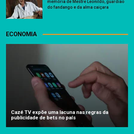
memória de Mestre Leonildo, guardião
do fandango e da alma caiçara
ECONOMIA
Cazé TV expõe uma lacuna nas regras da
publicidade de bets no país