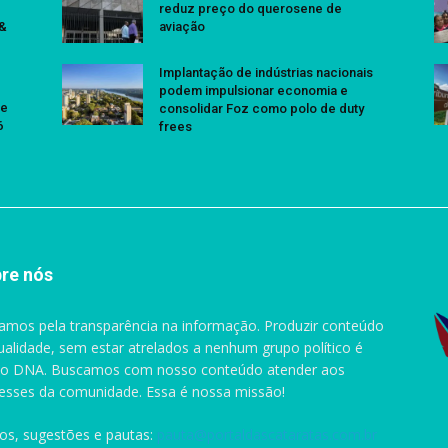
reduz preço do querosene de
 &
aviação
Implantação de indústrias nacionais
podem impulsionar economia e
se
consolidar Foz como polo de duty
6
frees
re nós
amos pela transparência na informação. Produzir conteúdo
ualidade, sem estar atrelados a nenhum grupo político é
o DNA. Buscamos com nosso conteúdo atender aos
resses da comunidade. Essa é nossa missão!
gos, sugestões e pautas:
pauta@portaldascataratas.com.br