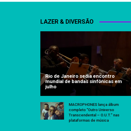
LAZER & DIVERSÃO
Rio de Janeiro sedia encontro
mundial de bandas sinfônicas em
julho
MACROPHONES lança álbum
completo “Outro Universo
Transcendental – O.U.T.” nas
plataformas de música