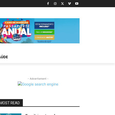
AÚDE
- Advertisment -
MOST READ