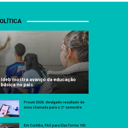
OLÍTICA
Ideb mostra avanço da educação
básica no país
Prouni 2026: divulgado resultado de
nova chamada para o 2º semestre
Em Curitiba, FAS para Elas forma 100