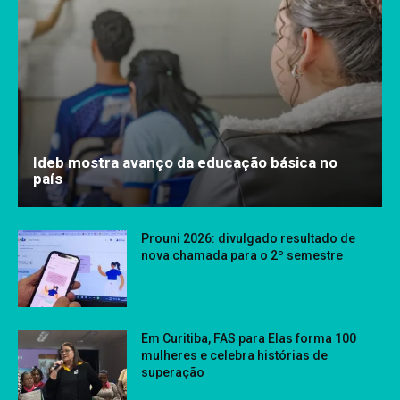
Ideb mostra avanço da educação básica no
país
Prouni 2026: divulgado resultado de
nova chamada para o 2º semestre
Em Curitiba, FAS para Elas forma 100
mulheres e celebra histórias de
superação