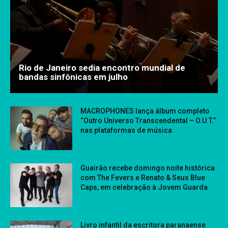
Rio de Janeiro sedia encontro mundial de
bandas sinfônicas em julho
MACROPHONES lança álbum completo
“Outro Universo Transcendental – O.U.T.”
nas plataformas de música
Guairão recebe domingo noite histórica
com The Fevers e Renato & Seus Blue
Caps, em celebração à Jovem Guarda
Livro infantil da escritora paranaense