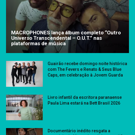
MACROPHONES lança álbum completo “Outro
Universo Transcendental – O.U.T.” nas
plataformas de música
Guairão recebe domingo noite histórica
com The Fevers e Renato & Seus Blue
Caps, em celebração à Jovem Guarda
Livro infantil da escritora paranaense
Paula Lima estará na Bett Brasil 2026
Documentário inédito resgata a