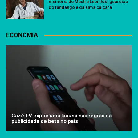
memória de Mestre Leonildo, guardião
do fandango e da alma caiçara
ECONOMIA
Cazé TV expõe uma lacuna nas regras da
publicidade de bets no país