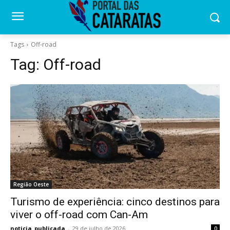
Tags
Off-road
Tag:
Off-road
Região Oeste
Turismo de experiência: cinco destinos para
viver o off-road com Can-Am
noticia_publicada
-
29 de julho de 2026
0