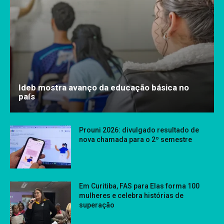
Ideb mostra avanço da educação básica no
país
Prouni 2026: divulgado resultado de
nova chamada para o 2º semestre
Em Curitiba, FAS para Elas forma 100
mulheres e celebra histórias de
superação