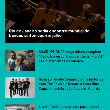
Rio de Janeiro sedia encontro mundial de
bandas sinfônicas em julho
MACROPHONES lança álbum completo
“Outro Universo Transcendental – O.U.T.”
nas plataformas de música
Guairão recebe domingo noite histórica
com The Fevers e Renato & Seus Blue
Caps, em celebração à Jovem Guarda
Livro infantil da escritora paranaense