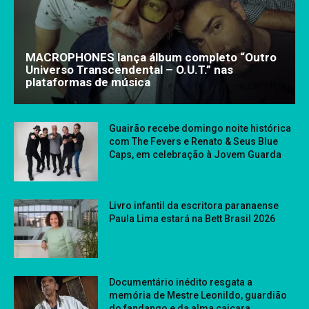
MACROPHONES lança álbum completo “Outro
Universo Transcendental – O.U.T.” nas
plataformas de música
Guairão recebe domingo noite histórica
com The Fevers e Renato & Seus Blue
Caps, em celebração à Jovem Guarda
Livro infantil da escritora paranaense
Paula Lima estará na Bett Brasil 2026
Documentário inédito resgata a
memória de Mestre Leonildo, guardião
do fandango e da alma caiçara