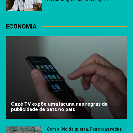
ECONOMIA
Cazé TV expõe uma lacuna nas regras da
publicidade de bets no país
Com alívio da guerra, Petrobras reduz