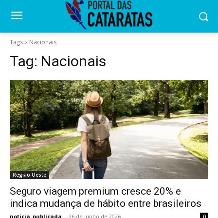
Tags
Nacionais
Tag:
Nacionais
Região Oeste
Seguro viagem premium cresce 20% e
indica mudança de hábito entre brasileiros
noticia_publicada
-
26 de junho de 2026
0