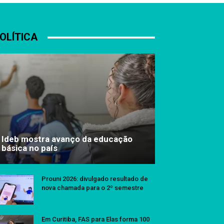
OLÍTICA
Ideb mostra avanço da educação
básica no país
Prouni 2026: divulgado resultado de
nova chamada para o 2º semestre
Em Curitiba, FAS para Elas forma 100