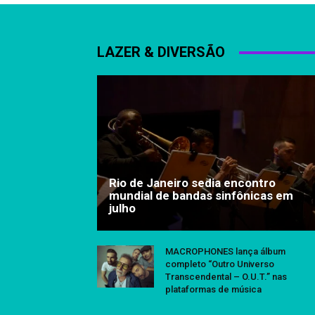
LAZER & DIVERSÃO
Rio de Janeiro sedia encontro
mundial de bandas sinfônicas em
julho
MACROPHONES lança álbum
completo “Outro Universo
Transcendental – O.U.T.” nas
plataformas de música