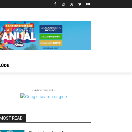
AÚDE
- Advertisment -
MOST READ