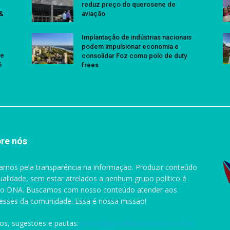
reduz preço do querosene de
 &
aviação
Implantação de indústrias nacionais
podem impulsionar economia e
se
consolidar Foz como polo de duty
6
frees
re nós
amos pela transparência na informação. Produzir conteúdo
ualidade, sem estar atrelados a nenhum grupo político é
o DNA. Buscamos com nosso conteúdo atender aos
resses da comunidade. Essa é nossa missão!
gos, sugestões e pautas:
pauta@portaldascataratas.com.br