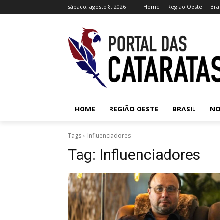
sábado, agosto 8, 2026
Home
Região Oeste
Bras
HOME
REGIÃO OESTE
BRASIL
NO
Tags
Influenciadores
Tag:
Influenciadores