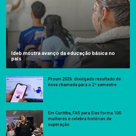
Ideb mostra avanço da educação básica no
país
Prouni 2026: divulgado resultado de
nova chamada para o 2º semestre
Em Curitiba, FAS para Elas forma 100
mulheres e celebra histórias de
superação