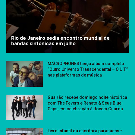
Rio de Janeiro sedia encontro mundial de
bandas sinfônicas em julho
MACROPHONES lança álbum completo
“Outro Universo Transcendental – O.U.T.”
nas plataformas de música
Guairão recebe domingo noite histórica
com The Fevers e Renato & Seus Blue
Caps, em celebração à Jovem Guarda
Livro infantil da escritora paranaense