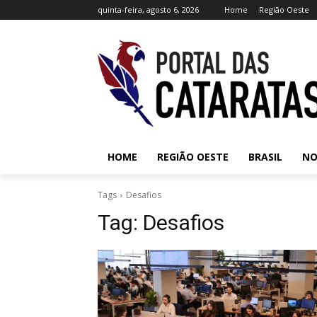
quinta-feira, agosto 6, 2026
Home
Região Oeste
HOME
REGIÃO OESTE
BRASIL
NO
Tags
Desafios
Tag:
Desafios