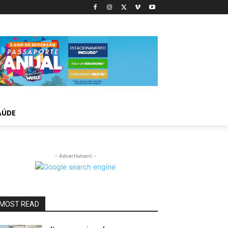
AÚDE
- Advertisment -
MOST READ