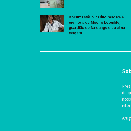
Documentário inédito resgata a
memória de Mestre Leonildo,
guardião do fandango e da alma
caiçara
Sob
Prez
de q
noss
inte
Arti