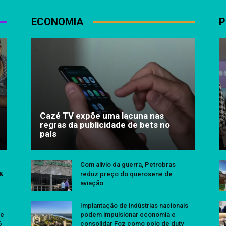
ECONOMIA
P
Cazé TV expõe uma lacuna nas
regras da publicidade de bets no
país
Com alívio da guerra, Petrobras
 &
reduz preço do querosene de
aviação
Implantação de indústrias nacionais
se
podem impulsionar economia e
6
consolidar Foz como polo de duty