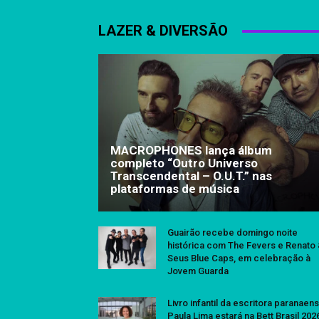
LAZER & DIVERSÃO
MACROPHONES lança álbum
completo “Outro Universo
Transcendental – O.U.T.” nas
plataformas de música
Guairão recebe domingo noite
histórica com The Fevers e Renato
Seus Blue Caps, em celebração à
Jovem Guarda
Livro infantil da escritora paranaen
Paula Lima estará na Bett Brasil 202