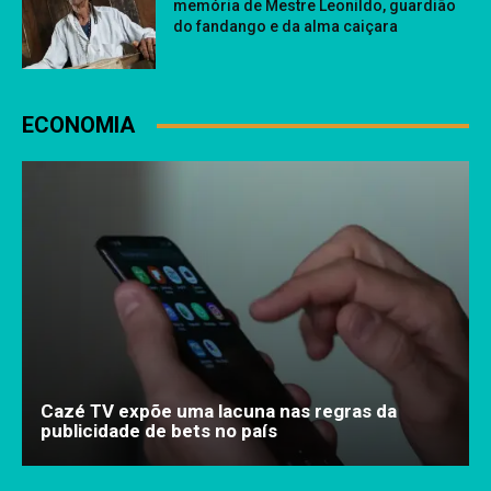
memória de Mestre Leonildo, guardião
do fandango e da alma caiçara
ECONOMIA
Cazé TV expõe uma lacuna nas regras da
publicidade de bets no país