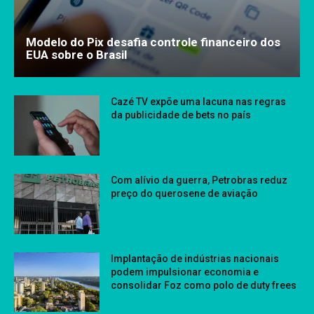
Modelo do Pix desafia controle financeiro dos
EUA sobre o Brasil
Cazé TV expõe uma lacuna nas regras
da publicidade de bets no país
Com alívio da guerra, Petrobras reduz
preço do querosene de aviação
Implantação de indústrias nacionais
podem impulsionar economia e
consolidar Foz como polo de duty frees