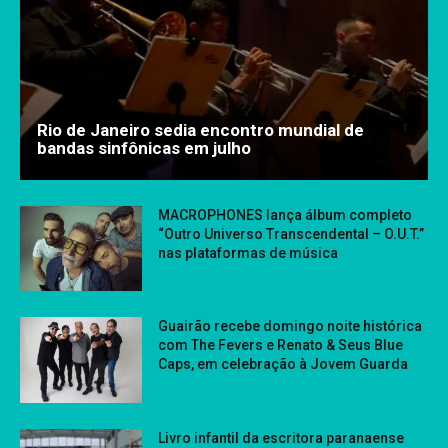
Rio de Janeiro sedia encontro mundial de
bandas sinfônicas em julho
MACROPHONES lança álbum completo
“Outro Universo Transcendental – O.U.T.”
nas plataformas de música
Guairão recebe domingo noite histórica
com The Fevers e Renato & Seus Blue
Caps, em celebração à Jovem Guarda
Livro infantil da escritora paranaense