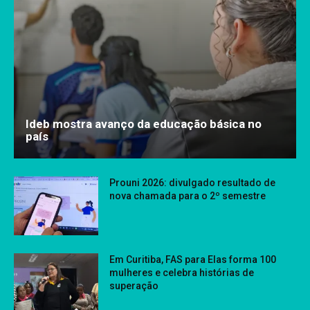
Ideb mostra avanço da educação básica no
país
Prouni 2026: divulgado resultado de
nova chamada para o 2º semestre
Em Curitiba, FAS para Elas forma 100
mulheres e celebra histórias de
superação