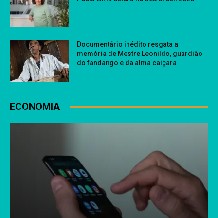
Documentário inédito resgata a
memória de Mestre Leonildo, guardião
do fandango e da alma caiçara
ECONOMIA