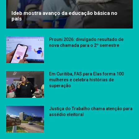
Ideb mostra avanço da educação básica no
país
Prouni 2026: divulgado resultado de
nova chamada para o 2º semestre
Em Curitiba, FAS para Elas forma 100
mulheres e celebra histórias de
superação
Justiça do Trabalho chama atenção para
assédio eleitoral