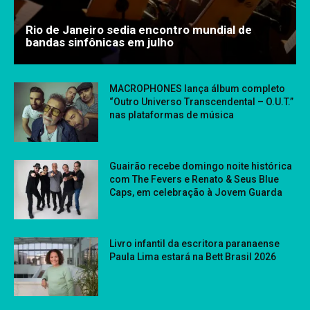
Rio de Janeiro sedia encontro mundial de
bandas sinfônicas em julho
MACROPHONES lança álbum completo
“Outro Universo Transcendental – O.U.T.”
nas plataformas de música
Guairão recebe domingo noite histórica
com The Fevers e Renato & Seus Blue
Caps, em celebração à Jovem Guarda
Livro infantil da escritora paranaense
Paula Lima estará na Bett Brasil 2026