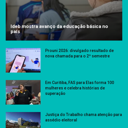
Ideb mostra avanço da educação básica no
país
Prouni 2026: divulgado resultado de
nova chamada para o 2º semestre
Em Curitiba, FAS para Elas forma 100
mulheres e celebra histórias de
superação
Justiça do Trabalho chama atenção para
assédio eleitoral