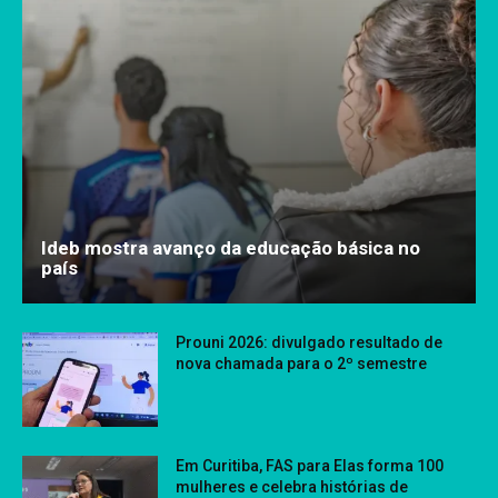
Ideb mostra avanço da educação básica no
país
Prouni 2026: divulgado resultado de
nova chamada para o 2º semestre
Em Curitiba, FAS para Elas forma 100
mulheres e celebra histórias de