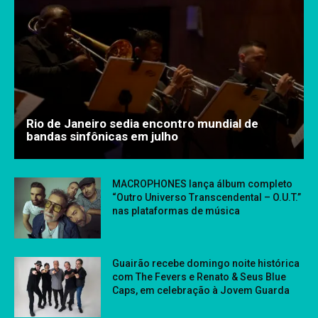
Rio de Janeiro sedia encontro mundial de
bandas sinfônicas em julho
MACROPHONES lança álbum completo
“Outro Universo Transcendental – O.U.T.”
nas plataformas de música
Guairão recebe domingo noite histórica
com The Fevers e Renato & Seus Blue
Caps, em celebração à Jovem Guarda