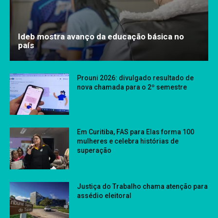
Ideb mostra avanço da educação básica no
país
Prouni 2026: divulgado resultado de
nova chamada para o 2º semestre
Em Curitiba, FAS para Elas forma 100
mulheres e celebra histórias de
superação
Justiça do Trabalho chama atenção para
assédio eleitoral