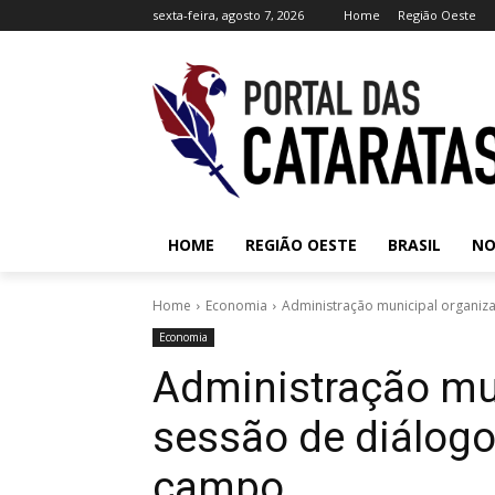
sexta-feira, agosto 7, 2026
Home
Região Oeste
HOME
REGIÃO OESTE
BRASIL
NO
Home
Economia
Administração municipal organi
Economia
Administração mu
sessão de diálog
campo