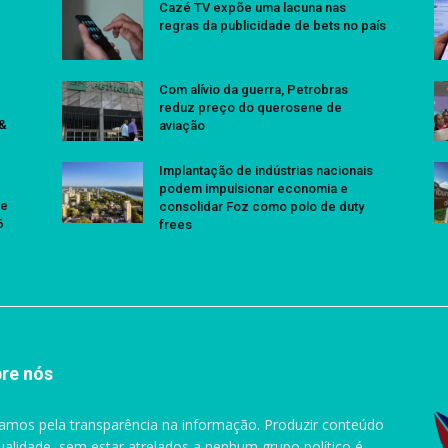
Cazé TV expõe uma lacuna nas
regras da publicidade de bets no país
Com alívio da guerra, Petrobras
reduz preço do querosene de
 &
aviação
Implantação de indústrias nacionais
podem impulsionar economia e
se
consolidar Foz como polo de duty
6
frees
re nós
amos pela transparência na informação. Produzir conteúdo
ualidade, sem estar atrelados a nenhum grupo político é