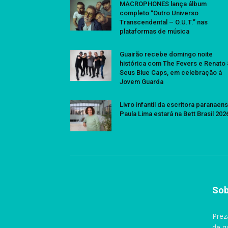
MACROPHONES lança álbum
completo “Outro Universo
Transcendental – O.U.T.” nas
plataformas de música
Guairão recebe domingo noite
histórica com The Fevers e Renato
Seus Blue Caps, em celebração à
Jovem Guarda
Livro infantil da escritora paranaen
Paula Lima estará na Bett Brasil 202
Sob
Prez
de q