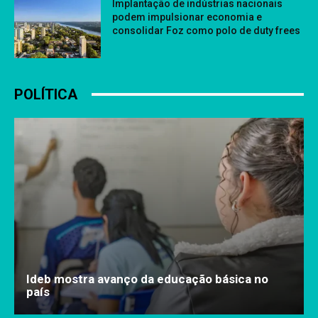
Implantação de indústrias nacionais
podem impulsionar economia e
consolidar Foz como polo de duty frees
POLÍTICA
Ideb mostra avanço da educação básica no
país