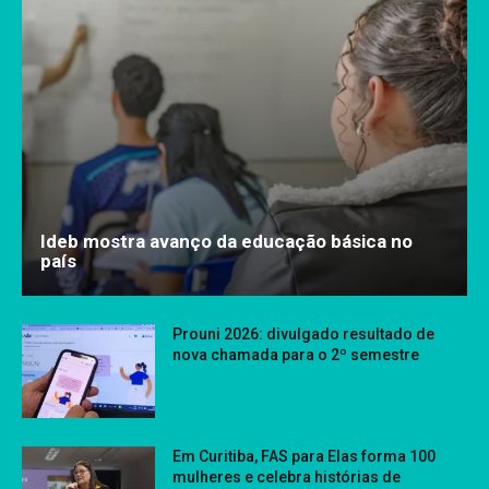
Ideb mostra avanço da educação básica no
país
Prouni 2026: divulgado resultado de
nova chamada para o 2º semestre
Em Curitiba, FAS para Elas forma 100
mulheres e celebra histórias de