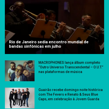
Rio de Janeiro sedia encontro mundial de
bandas sinfônicas em julho
MACROPHONES lança álbum completo
“Outro Universo Transcendental – O.U.T.”
nas plataformas de música
Guairão recebe domingo noite histórica
com The Fevers e Renato & Seus Blue
Caps, em celebração à Jovem Guarda