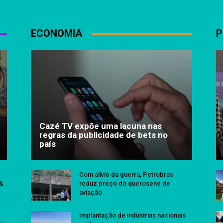
ECONOMIA
P
Cazé TV expõe uma lacuna nas
regras da publicidade de bets no
país
Com alívio da guerra, Petrobras
 &
reduz preço do querosene de
aviação
Implantação de indústrias nacionais