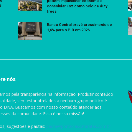
se
podem impulsionar economia e
6
consolidar Foz como polo de duty
frees
Banco Central prevê crescimento de
1,6% para o PIB em 2026
re nós
amos pela transparência na informação. Produzir conteúdo
ualidade, sem estar atrelados a nenhum grupo político é
o DNA. Buscamos com nosso conteúdo atender aos
resses da comunidade. Essa é nossa missão!
gos, sugestões e pautas:
pauta@portaldascataratas.com.br