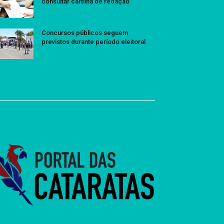
consultar cartilha de redação
Concursos públicos seguem
previstos durante período eleitoral