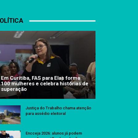
OLÍTICA
Em Curitiba, FAS para Elas forma
100 mulheres e celebra histórias de
superação
Justiça do Trabalho chama atenção
para assédio eleitoral
Encceja 2026: alunos já podem