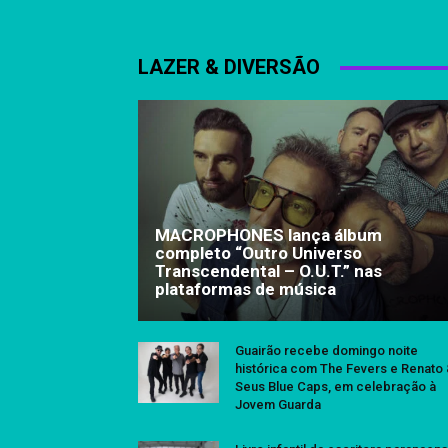
LAZER & DIVERSÃO
MACROPHONES lança álbum
completo “Outro Universo
Transcendental – O.U.T.” nas
plataformas de música
Guairão recebe domingo noite
histórica com The Fevers e Renato
Seus Blue Caps, em celebração à
Jovem Guarda