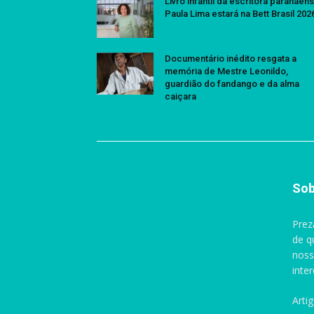
Livro infantil da escritora paranaen
Paula Lima estará na Bett Brasil 202
Documentário inédito resgata a
memória de Mestre Leonildo,
guardião do fandango e da alma
caiçara
Sob
Prez
de q
noss
inte
Arti