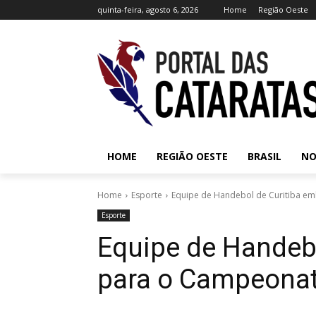
quinta-feira, agosto 6, 2026
Home
Região Oeste
HOME
REGIÃO OESTE
BRASIL
NO
Home
Esporte
Equipe de Handebol de Curitiba em
Esporte
Equipe de Handeb
para o Campeonato