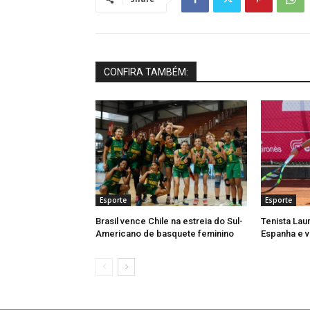
CONFIRA TAMBÉM:
Esporte
Esporte
Brasil vence Chile na estreia do Sul-
Tenista Lau
Americano de basquete feminino
Espanha e v