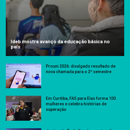
Ideb mostra avanço da educação básica no
país
Prouni 2026: divulgado resultado de
nova chamada para o 2º semestre
Em Curitiba, FAS para Elas forma 100
mulheres e celebra histórias de
superação