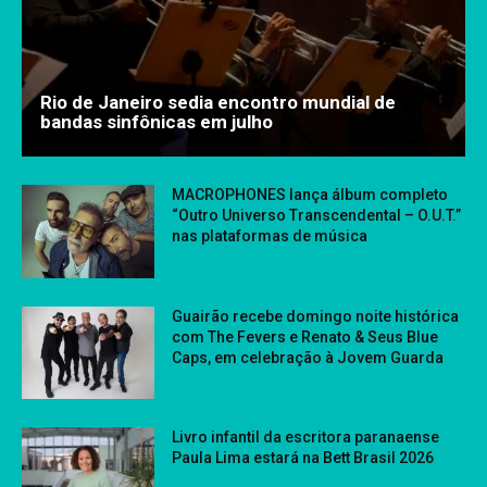
Rio de Janeiro sedia encontro mundial de
bandas sinfônicas em julho
MACROPHONES lança álbum completo
“Outro Universo Transcendental – O.U.T.”
nas plataformas de música
Guairão recebe domingo noite histórica
com The Fevers e Renato & Seus Blue
Caps, em celebração à Jovem Guarda
Livro infantil da escritora paranaense
Paula Lima estará na Bett Brasil 2026