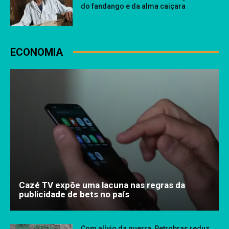
do fandango e da alma caiçara
ECONOMIA
Cazé TV expõe uma lacuna nas regras da
publicidade de bets no país
Com alívio da guerra, Petrobras reduz