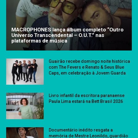
MACROPHONES lança álbum completo “Outro
Universo Transcendental – O.U.T.” nas
plataformas de música
Guairão recebe domingo noite histórica
com The Fevers e Renato & Seus Blue
Caps, em celebração à Jovem Guarda
Livro infantil da escritora paranaense
Paula Lima estará na Bett Brasil 2026
Documentário inédito resgata a
memória de Mestre Leonildo, guardião