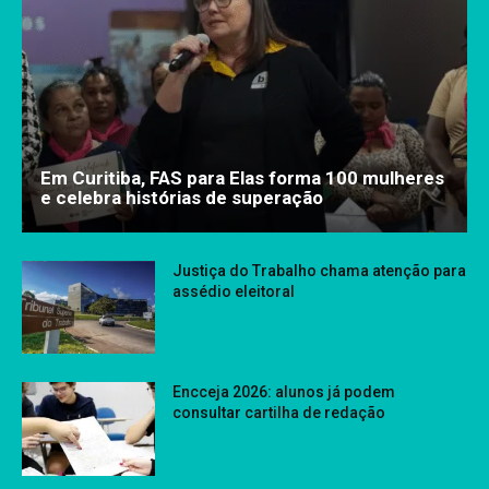
Em Curitiba, FAS para Elas forma 100 mulheres
e celebra histórias de superação
Justiça do Trabalho chama atenção para
assédio eleitoral
Encceja 2026: alunos já podem
consultar cartilha de redação