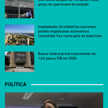
preço do querosene de aviação
Implantação de indústrias nacionais
podem impulsionar economia e
consolidar Foz como polo de duty frees
Banco Central prevê crescimento de
1,6% para o PIB em 2026
POLÍTICA