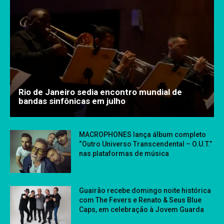
Rio de Janeiro sedia encontro mundial de
bandas sinfônicas em julho
MACROPHONES lança álbum completo
“Outro Universo Transcendental – O.U.T.”
nas plataformas de música
Guairão recebe domingo noite histórica
com The Fevers e Renato & Seus Blue
Caps, em celebração à Jovem Guarda