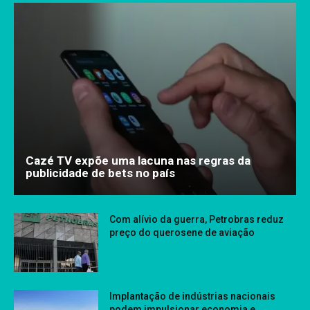
Cazé TV expõe uma lacuna nas regras da
publicidade de bets no país
Com alívio da guerra, Petrobras reduz
preço do querosene de aviação
Implantação de indústrias nacionais
podem impulsionar economia e